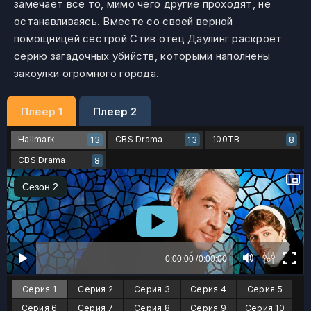
замечает все то, мимо чего другие проходят, не
останавливаясь. Вместе со своей верной
помощницей сестрой Стив отец Даулинг раскроет
серию загадочных убийств, которыми наполнены
закоулки огромного города.
Плеер 1
Плеер 2
Hallmark
CBS Drama
100ТВ
13
13
8
CBS Drama
8
Серия 1
Серия 2
Серия 3
Серия 4
Серия 5
Серия 6
Серия 7
Серия 8
Серия 9
Серия 10