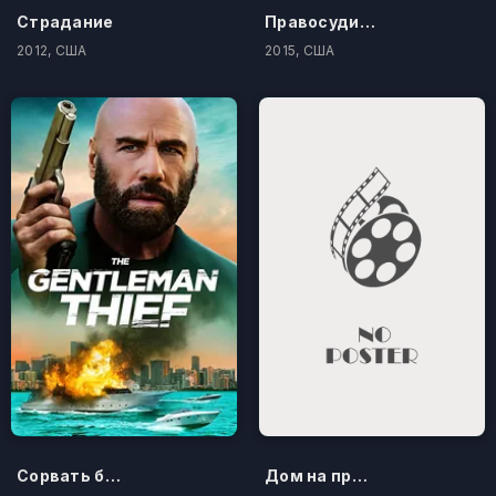
Страдание
Правосудие по-американски
2012, США
2015, США
Сорвать банк 3: Вор-джентльмен
Дом на проклятом холме