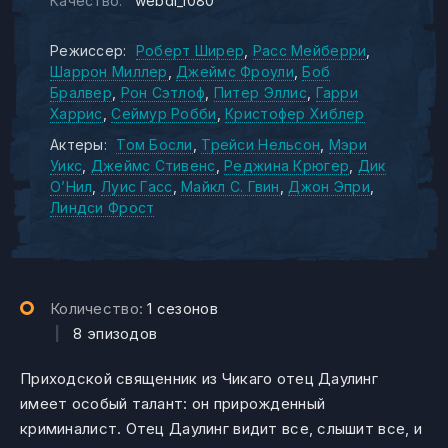
Качество:
webdl_1080
Режиссер:
Роберт Ширер
Расс Мейберри
Шаррон Миллер
Джеймс Фроули
Боб
Бралвер
Рон Сэтлоф
Питер Эллис
Гарри
Харрис
Сеймур Робби
Кристофер Хиблер
Актеры:
Том Босли
Трейси Нельсон
Мэри
Уикс
Джеймс Стивенс
Реджина Крюгер
Дик
О’Нил
Луис Гасс
Майкл С. Гвин
Джон Эпри
Линдси Фрост
Количество:
1 сезонов
|
8 эпизодов
Приходской священник из Чикаго отец Даулинг
имеет особый талант: он прирожденный
криминалист. Отец Даулинг видит все, слышит все, и