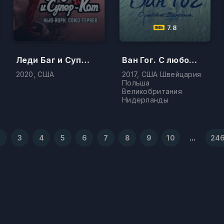
7.8
Леди Баг и Супер-Кот: Нью-Йорк. Союз героев
Ван Гог. С любовью, Винсент
2020, США
2017, США Швейцария
Польша
Великобритания
Нидерланды
2
3
4
5
6
7
8
9
10
...
24