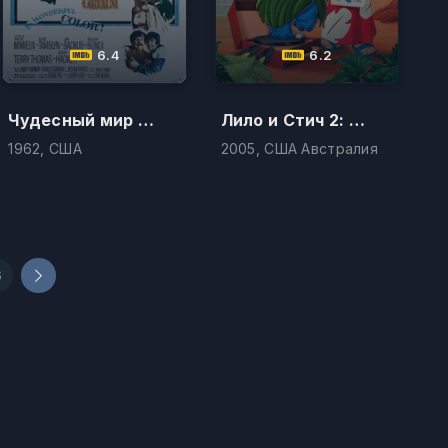
6.4
6.2
Чудесный мир братьев Гримм
Лило и Стич 2: Большая проблема Стича
1962, США
2005, США Австралия
6