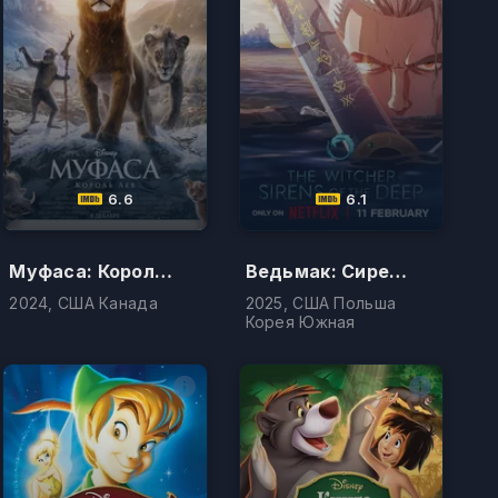
6.6
6.1
Муфаса: Король Лев
Ведьмак: Сирены глубин
2024, США Канада
2025, США Польша
Корея Южная