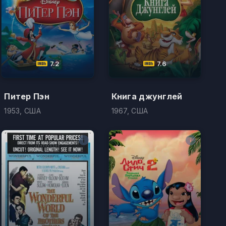
7.2
7.6
Питер Пэн
Книга джунглей
1953, США
1967, США