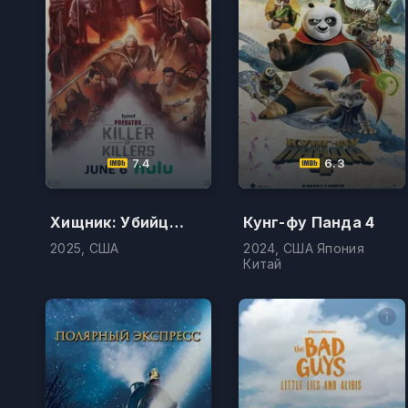
7.4
6.3
Хищник: Убийца убийц
Кунг-фу Панда 4
2025, США
2024, США Япония
Китай