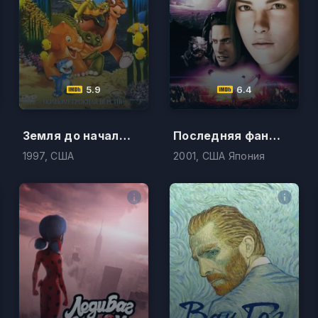
5.9
6.4
Земля до начала времен 5: Таинственный остров
Последняя фантазия
1997, США
2001, США Япония