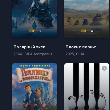
6.6
6.4
Полярный экспресс
Плохие парни: Маленькая ложь и алиби
2004, США Австралия
2025, США