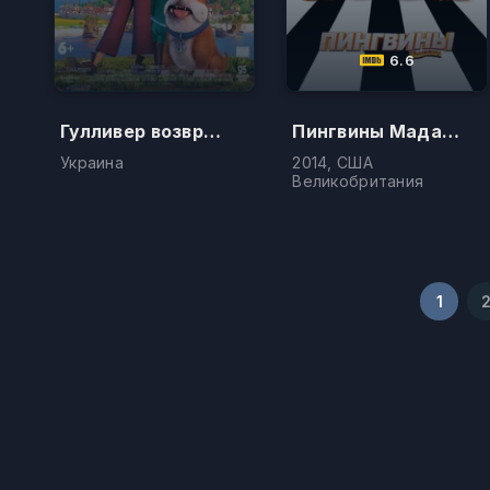
6.6
Гулливер возвращается
Пингвины Мадагаскара
Украина
2014, США
Великобритания
1