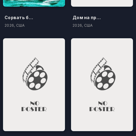
Сорвать банк 3: Вор-джентльмен
Дом на проклятом холме
2026, США
2026, США