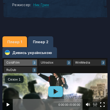
Режиссер:
Ник Грин
Плеер 1
Плеер 2
Дивись українською
ColdFilm
Ultradox
WinMedia
3
3
3
RuDub
3