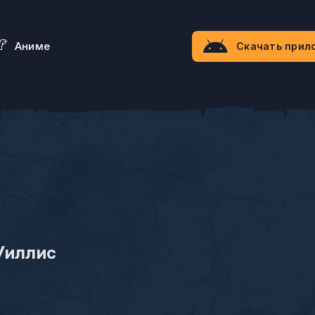
Aниме
Скачать прил
Уиллис