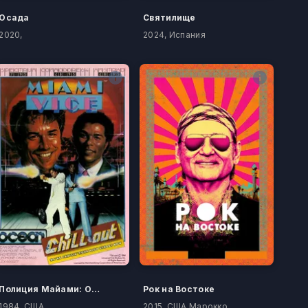
Осада
Святилище
2020,
2024, Испания
Полиция Майами: Отдел нравов
Рок на Востоке
1984, США
2015, США Марокко