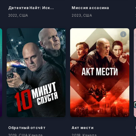
Детектив Найт: Искупление
Миссия ассасина
2022, США
2023, США
Обратный отсчёт
Акт мести
2019, США Канада
2018, Канада