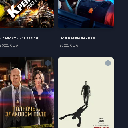
Крепость 2: Глаз снайпера
Под наблюдением
2022, США
2022, США