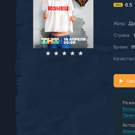
6.5
Жанр:
Др
Страна:
Время:
9
Качество
Смо
Режи
Воло
Лемп
Актер
Алин