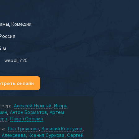
амы
Комедии
Россия
5 м
:
webdl_720
треть онлайн
ссер:
Алексей Нужный
Игорь
шин
Антон Борматов
Артем
ерт
Павел Орешин
ы:
Яна Троянова
Василий Кортуков
а Алексеева
Ксения Суркова
Сергей