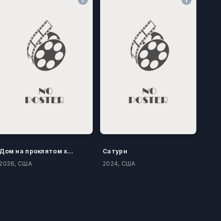
Дом на проклятом холме
Сатурн
2026, США
2024, США