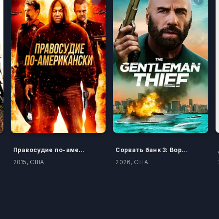
Правосудие по-американски
Сорвать банк 3: Вор-джентльмен
2015, США
2026, США