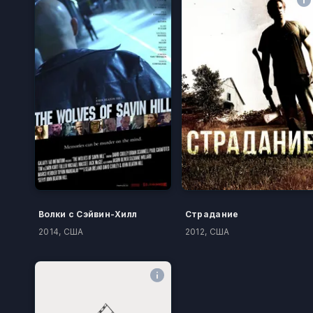
Волки с Сэйвин-Хилл
Страдание
2014, США
2012, США