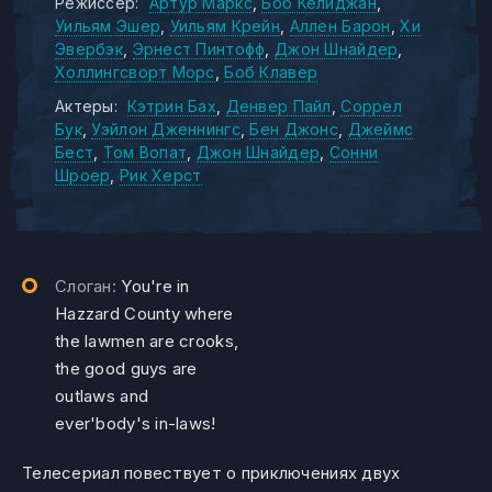
Режиссер:
Артур Маркс
Боб Келиджан
Уильям Эшер
Уильям Крейн
Аллен Барон
Хи
Эвербэк
Эрнест Пинтофф
Джон Шнайдер
Холлингсворт Морс
Боб Клавер
Актеры:
Кэтрин Бах
Денвер Пайл
Соррел
Бук
Уэйлон Дженнингс
Бен Джонс
Джеймс
Бест
Том Вопат
Джон Шнайдер
Сонни
Шроер
Рик Херст
Слоган:
You're in
Hazzard County where
the lawmen are crooks,
the good guys are
outlaws and
ever'body's in-laws!
Телесериал повествует о приключениях двух