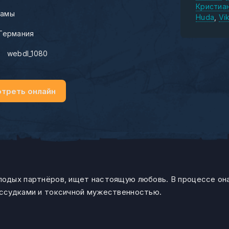
Кристиа
амы
Huda
Vik
Германия
:
webdl_1080
треть онлайн
одых партнёров, ищет настоящую любовь. В процессе он
ссудками и токсичной мужественностью.