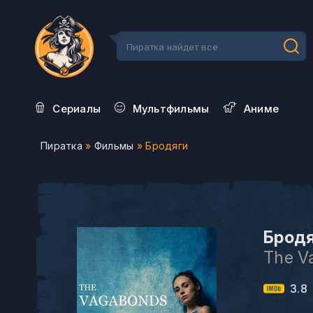
Сериалы
Мультфильмы
Aниме
Пиратка
»
Фильмы
» Бродяги
Бродя
The V
3.8