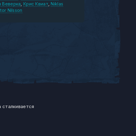
н Веверка
Крис Квиат
Niklas
tor Nilsson
а сталкивается