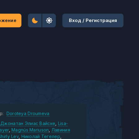
Вход / Регистрация
ожение
р:
Doroteya Droumeva
Джонатан Элиас Вайске
Lisa-
ayer
Magnús Mariuson
Лавиния
Shirly Lev
Николай Тегелер