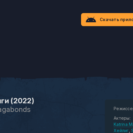
Скачать прил
ги (2022)
agabonds
Режиссе
Актеры:
Katrina M
Хейлиг