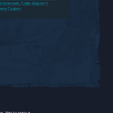
Петровский
Софи-Шарлотт
Анна Суарес
ре. Некто месье