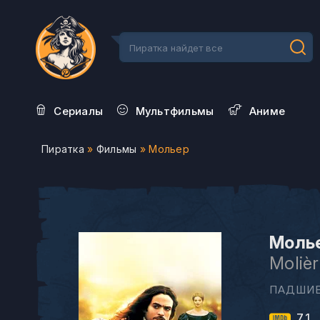
Сериалы
Мультфильмы
Aниме
Пиратка
»
Фильмы
» Мольер
Молье
Moliè
ПАДШИЕ
7.1