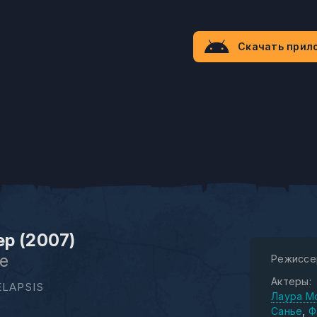
Скачать прил
р (2007)
re
Режиссе
Актеры:
LAPSIS
Лаура М
Санье
Ф