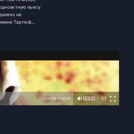
 одноактную пьесу
далеко не
мени Тартюф...