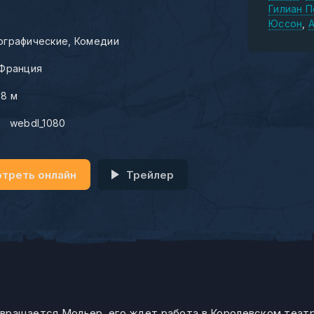
Гилиан 
Юссон
ографические
Комедии
Франция
08 м
:
webdl_1080
треть онлайн
Трейлер
озвращается Мольер, его ждет работа в Королевском теат