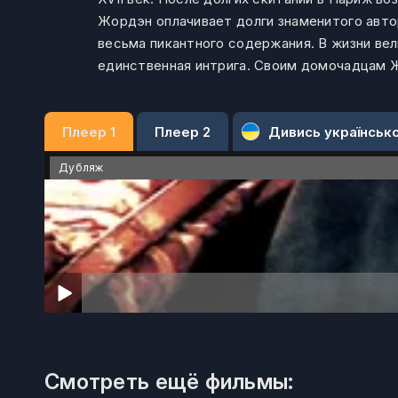
Жордэн оплачивает долги знаменитого автор
весьма пикантного содержания. В жизни ве
единственная интрига. Своим домочадцам 
Плеер 1
Плеер 2
Дивись українськ
Дубляж
Смотреть ещё фильмы: