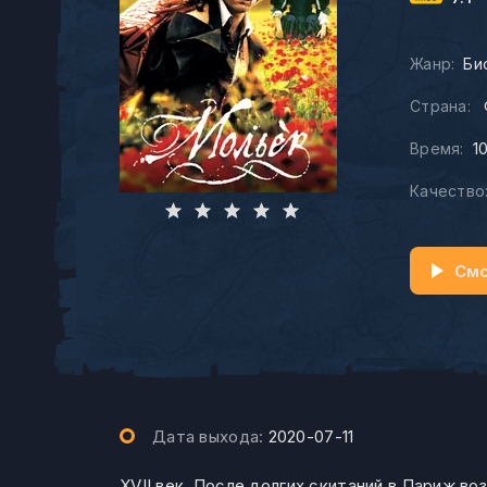
Жанр:
Би
Страна:
Время:
1
Качество
Смо
Дата выхода:
2020-07-11
XVII век. После долгих скитаний в Париж в