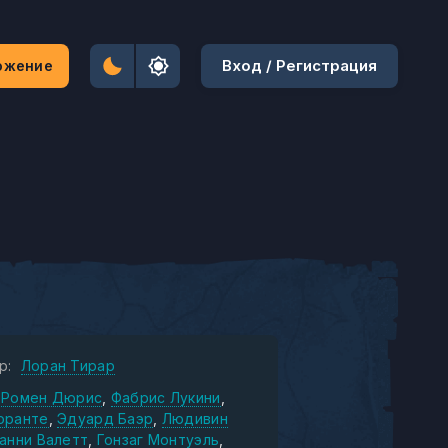
Вход / Регистрация
ожение
р:
Лоран Тирар
Ромен Дюрис
Фабрис Лукини
оранте
Эдуард Баэр
Людивин
анни Валетт
Гонзаг Монтуэль