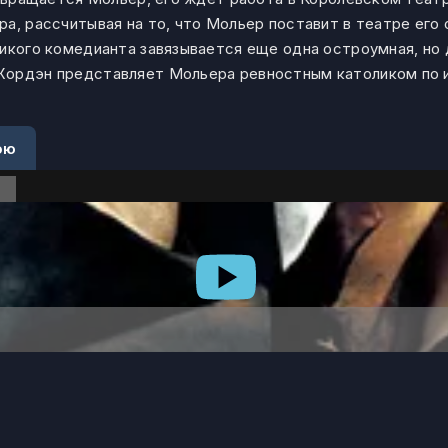
а, рассчитывая на то, что Мольер поставит в театре его
ликого комедианта завязывается еще одна остроумная, но 
Жордэн представляет Мольера ревностным католиком по и
ою