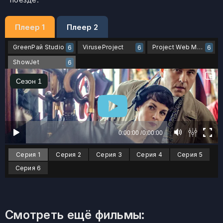
Плеер 1
Плеер 2
GreenРай Studio
ViruseProject
Project Web Mania
6
6
6
ShowJet
6
Серия 1
Серия 2
Серия 3
Серия 4
Серия 5
Серия 6
Смотреть ещё фильмы: