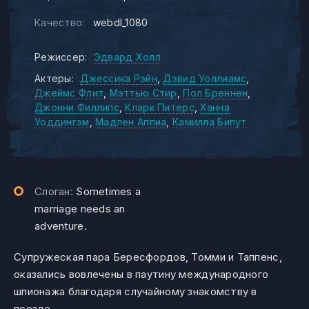
Качество:
webdl_1080
Режиссер:
Эдвард Холл
Актеры:
Джессика Рэйн
Дэвид Уоллиамс
Джеймс Флит
Мэттью Стир
Пол Бреннен
Джонни Филлипс
Кларк Питерс
Ханна
Уоддингэм
Мадлен Аппиа
Камилла Бипут
Слоган:
Sometimes a
marriage needs an
adventure.
Супружеская пара Бересфордов, Томми и Таппенс,
оказались вовлечены в паутину международного
шпионажа благодаря случайному знакомству в
поезде.