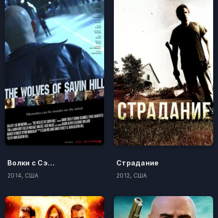
Волки с Сэйвин-Хилл
Страдание
2014, США
2012, США