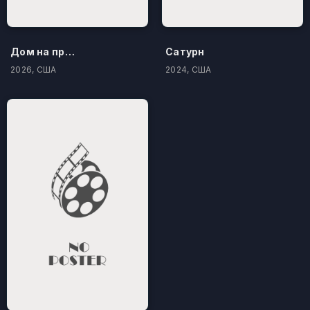
Дом на проклятом холме
Сатурн
2026, США
2024, США