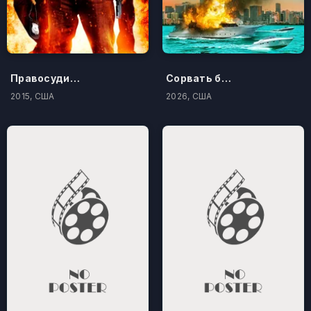
Правосудие по-американски
Сорвать банк 3: Вор-джентльмен
2015, США
2026, США