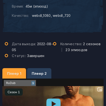
Время:
45м (эпизод)
Качество:
webdl_1080
webdl_720
Дата выхода:
2022-08-
Количество:
2 сезонов
05
|
23 эпизодов
Статус:
Завершен
Плеер 1
Плеер 2
RuDub
9