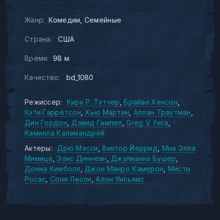
Жанр:
Комедии
Семейные
Страна:
США
Время:
98 м
Качество:
bd_1080
Режиссер:
Кирк Р. Тэтчер
Брайан Хенсон
Кэти Гарретсон
Хью Мартин
Аллан Траутман
Дин Гордон
Дэвид Гампел
Greg V. Fera
Камилла Каламандрей
Актеры:
Дрю Мэсси
Виктор Йеррид
Миа Элла
Мимица
Элис Диннеан
Джулианна Бушер
Донна Кимболл
Джон Манро Камерон
Мисти
Росас
Соня Лесли
Алон Уильямс