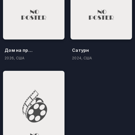
Дом на проклятом холме
Сатурн
2026, США
2024, США