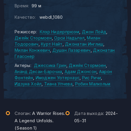
Время:
99 м
Качество:
webdl_1080
Режиссер:
Клэр Нидерпрюэм
Джон Лойд
Джейк Стормоен
Орси Надьпал
Милан
Тодорович
Курт Найт
Джонатан Инглиш
Милан Конжевич
Душан Лазаревич
Джонатан
Гласснер
Актеры:
Джессика Грин
Джейк Стормоен
Ананд Десаи-Барочиа
Адам Джонсон
Аарон
Фонтейн
Имоджен Уотерхаус
Рис Ричи
Идзука Хойл
Тиана Упчева
Робин Малкольм
Слоган:
A Warrior Rises.
Дата выхода:
2024-
A Legend Unfolds.
05-31
(Season 1)