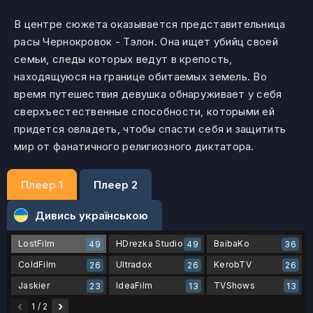
В центре сюжета оказывается представительница
расы Чернокровок - Тэлон. Она ищет убийц своей
семьи, следы которых ведут в крепость,
находящуюся на границе обитаемых земель. Во
время путешествия девушка обнаруживает у себя
сверхъестественные способности, которыми ей
придется овладеть, чтобы спасти себя и защитить
мир от фанатичного религиозного диктатора.
Плеер 1
Плеер 2
Дивись українською
LostFilm
HDrezka Studio
BaibaKo
49
49
36
ColdFilm
Ultradox
KerobTV
26
26
26
Jaskier
IdeaFilm
TVShows
23
13
13
‹
›
1 / 2