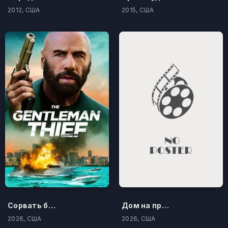
2012, США
2015, США
Сорвать банк 3: Вор-джентльмен
Дом на проклятом холме
2026, США
2026, США