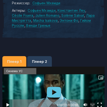
Режиссер:
Софьен Мхамди
Актеры:
Софьен Мхамди
Константин Леу
Cécile Fisera
Julien Romano
Solène Salvat
Лара
Мистретта
Macha Isakova
Энтони Фо
Гийом
Руссле
Венди Гренье
Плеер 1
Плеер 2
Синема УС