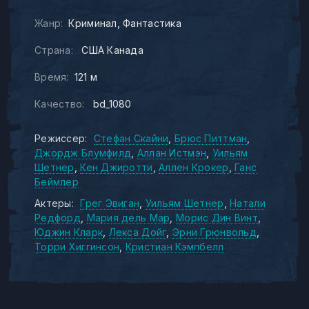
Жанр:
Криминал
Фантастика
Страна:
США Канада
Время:
121 м
Качество:
bd_1080
Режиссер:
Стефан Скайни
Брюс Питтман
Джордж Блумфилд
Аллан Истмэн
Уильям
Шетнер
Кен Джиротти
Аллен Крокер
Ганс
Беймлер
Актеры:
Грег Эвиган
Уильям Шетнер
Натали
Редфорд
Мария дель Мар
Морис Дин Винт
Юджин Кларк
Лекса Дойг
Эрни Грюнвольд
Торри Хиггинсон
Кристиан Кэмпбелл