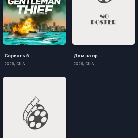
Сорвать банк 3: Вор-джентльмен
Дом на проклятом холме
2026, США
2026, США