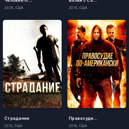
Человек-паук: Новый день
Волки с Сэйвин-Хилл
2026, США
2014, США
Страдание
Правосудие по-американски
2012, США
2015, США