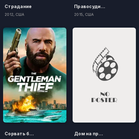
Страдание
Правосудие по-американски
2012, США
2015, США
Сорвать банк 3: Вор-джентльмен
Дом на проклятом холме