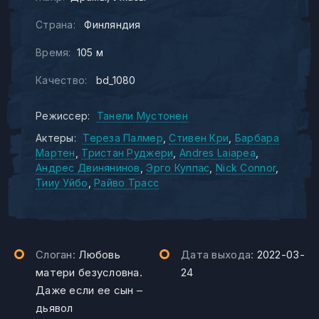
Страна:
Финляндия
Время:
105 м
Качество:
bd_1080
Режиссер:
Танели Мустонен
Актеры:
Тереза Палмер
Стивен Кри
Барбара
Мартен
Тристан Руджери
Andres Laiapea
Андрес Двинянинов
Эрго Куппас
Nick Connor
Тииу Уйбо
Райво Трасс
Слоган:
Любовь
Дата выхода:
2022-03-
матери безусловна.
24
Даже если ее сын –
дьявол