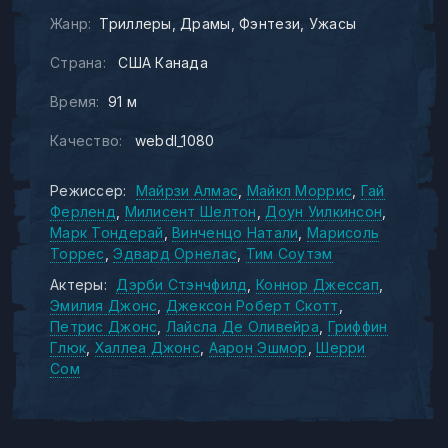
Жанр:
Триллеры
Драмы
Фэнтези
Ужасы
Страна:
США Канада
Время:
91 м
Качество:
webdl_1080
Режиссер:
Майрзи Алмас
Майкл Моррис
Гай
Ферленд
Милисент Шелтон
Доун Уилкинсон
Марк Тондерай
Винченцо Натали
Марисоль
Торрес
Эдвард Орнелас
Тим Соутэм
Актеры:
Дэрби Стэнчфилд
Коннор Джессап
Эмилия Джонс
Джексон Роберт Скотт
Петрис Джонс
Лайсла Де Оливейра
Гриффин
Глюк
Халлеа Джонс
Аарон Эшмор
Шерри
Сом