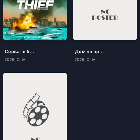
Сорвать банк 3: Вор-джентльмен
Дом на проклятом холме
2026, США
2026, США