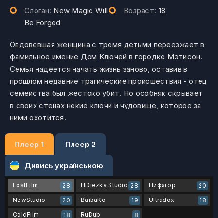
Слоган:
New Magic Will
Возраст:
18
Be Forged
Овдовевшая женщина с тремя детьми переезжает в
фамильное имение Дом Ключей в городке Мэтисон.
Семья надеется начать жизнь заново, оставив в
прошлом недавние трагические происшествия - отец
семейства был жестоко убит. Но особняк скрывает
в своих стенах некие ключи и чудовище, которое за
ними охотится.
Плеер 1
Плеер 2
Дивись українською
LostFilm
HDrezka Studio
Пифагор
28
28
20
NewStudio
BaibaKo
Ultradox
20
19
18
ColdFilm
RuDub
18
8