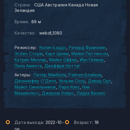
Страна:
США Австралия Канада Новая
Зеландия
Время:
89 м
Качество:
webdl_1080
Режиссер:
Колин Баддс
Ричард Франклин
Эсбен Сторм
Карл Цвики
Майкл Паттинсон
Катрин Миллар
Майкл Оффер
Иэн Гилмор
Пино Амента
Джоффри Ноттаг
Актеры:
Питер МакКоли
Рэйчел Блэйкли
Дженнифер О’Делл
Уильям Сноу
Дэвид Орт
Майкл Синельников
Лара Кокс
Ник
Маккинлесс
Джером Элерс
Лаура Васкес
Дата выхода:
2022-10-
Возраст:
18
06