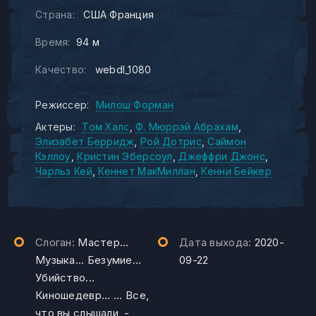
Страна:
США Франция
Время:
94 м
Качество:
webdl_1080
Режиссер:
Милош Форман
Актеры:
Том Халс
Ф. Мюррэй Абрахам
Элизабет Берридж
Рой Дотрис
Саймон
Кэллоу
Кристин Эберсоул
Джеффри Джонс
Чарльз Кей
Кеннет МакМиллан
Кенни Бейкер
Слоган:
Мастер...
Дата выхода:
2020-
Музыка... Безумие...
09-22
Убийство...
Киношедевр... ... Все,
что вы слышали, -