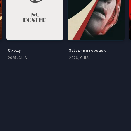
С ходу
Звёздный городок
2025, США
2026, США