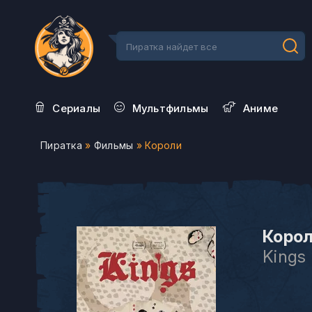
Сериалы
Мультфильмы
Aниме
Пиратка
»
Фильмы
» Короли
Корол
Kings