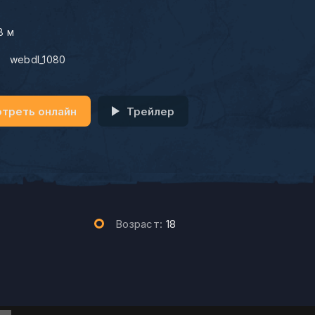
8 м
:
webdl_1080
треть онлайн
Трейлер
Возраст:
18