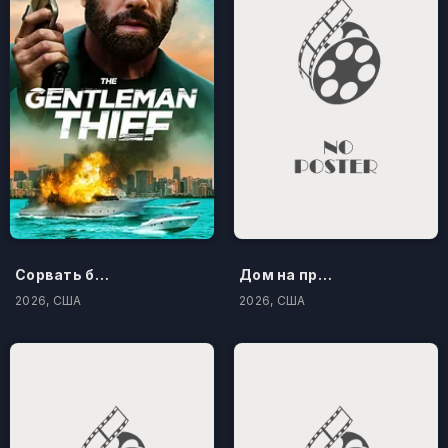
Сорвать банк 3: Вор-джентльмен
Дом на проклятом холме
2026, США
2026, США