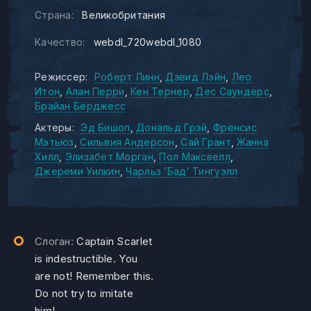
Страна:
Великобритания
Качество:
webdl_720webdl_1080
Режиссер:
Роберт Линн
Дэвид Лэйн
Лео
Итон
Алан Перри
Кен Тернер
Дес Саундерс
Брайан Бёрджесс
Актеры:
Эд Бишоп
Дональд Грэй
Френсис
Мэтьюз
Сильвия Андерсон
Сай Грант
Жанна
Хилл
Элизабет Морган
Пол Максвелл
Джереми Уилкин
Чарльз ’Бад’ Тингуэлл
Слоган:
Captain Scarlet
is indestructible. You
are not! Remember this.
Do not try to imitate
him!