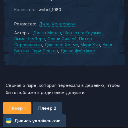
Качество:
webdl_1080
Режиссер:
Джон Хендерсон
Актеры:
Дилан Моран
Шарлотта Коулман
Эмма Чэмберс
Фрэнк Финлей
Питер
Серафинович
Джаспер Холмс
Марк Хип
Уилл
Бартон
Гари Сефтон
Диана Фэйрфакс
Сериал о паре, которая переехала в деревню, чтобы
быть поближе к родителям девушки.
Плеер 1
Плеер 2
Дивись українською