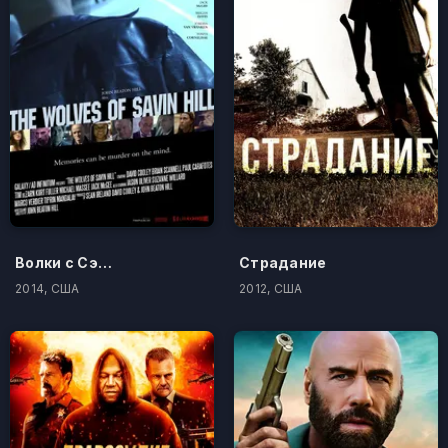
Волки с Сэйвин-Хилл
Страдание
2014, США
2012, США