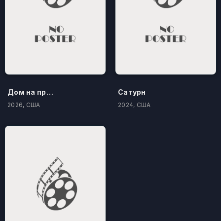
Дом на проклятом холме
Сатурн
2026, США
2024, США