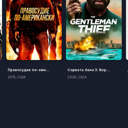
Правосудие по-американски
Сорвать банк 3: Вор-джентльмен
2015, США
2026, США