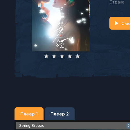
Страна:
Смо
Плеер 1
Плеер 2
Spring Breeze