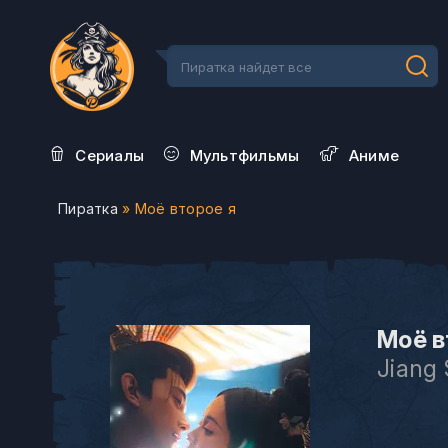
Сериалы
Мультфильмы
Aниме
Пиратка
» Моё второе я
Моё в
Jiang