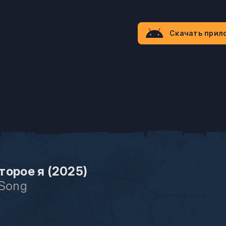
Скачать прил
торое я (2025)
 Song