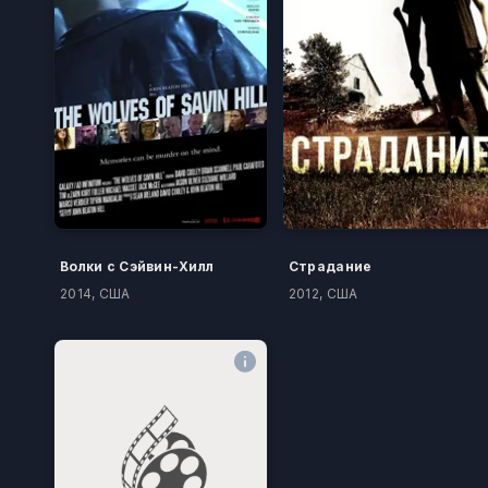
Волки с Сэйвин-Хилл
Страдание
2014, США
2012, США