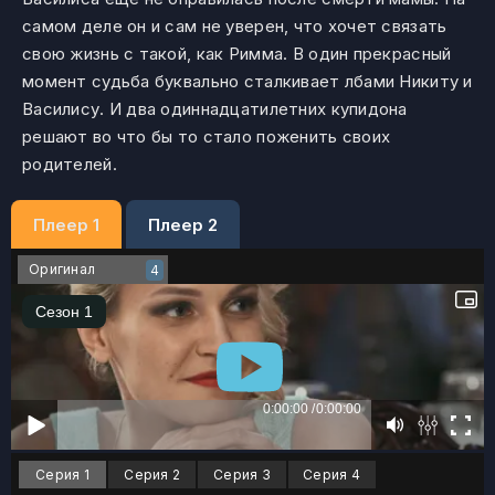
самом деле он и сам не уверен, что хочет связать
свою жизнь с такой, как Римма. В один прекрасный
момент судьба буквально сталкивает лбами Никиту и
Василису. И два одиннадцатилетних купидона
решают во что бы то стало поженить своих
родителей.
Плеер 1
Плеер 2
Оригинал
4
Серия 1
Серия 2
Серия 3
Серия 4