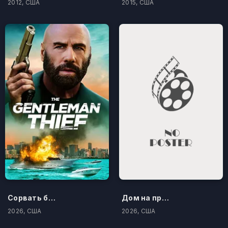
2012, США
2015, США
Сорвать банк 3: Вор-джентльмен
Дом на проклятом холме
2026, США
2026, США