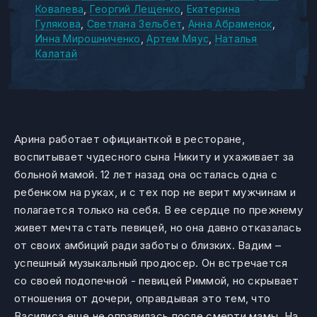
Ковалева
Георгий Лещенко
Екатерина
Гулякова
Светлана Зельбет
Анна Абраменок
Инна Мирошниченко
Артем Мяус
Наталья
Калатай
Арина работает официанткой в ресторане,
воспитывает чудесного сына Никиту и ухаживает за
больной мамой. 12 лет назад она осталась одна с
ребенком на руках, и с тех пор не верит мужчинам и
полагается только на себя. В ее сердце по прежнему
живет мечта стать певицей, но она давно отказалась
от своих амбиций ради заботы о близких. Вадим –
успешный музыкальный продюсер. Он встречается
со своей подопечной - певицей Риммой, но скрывает
отношения от дочери, оправдывая это тем, что
Василиса еще не оправилась после смерти мамы. На