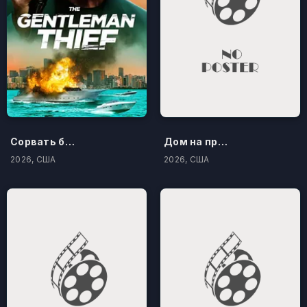
Сорвать банк 3: Вор-джентльмен
Дом на проклятом холме
2026, США
2026, США