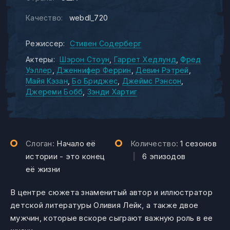
Качество:
webdl_720
Режиссер:
Стивен Содерберг
Актеры:
Шэрон Стоун
Гаррет Хедлунд
Фред
Уэллер
Дженнифер Феррин
Девин Рэтрей
Майя Кэзан
Бо Бриджес
Джеймс Рэнсон
Джереми Бобб
Зэнди Хартиг
Слоган:
Начало её
Количество:
1 сезонов
истории - это конец
|
6 эпизодов
её жизни
В центре сюжета знаменитый автор и иллюстратор
детской литературы Оливия Лейк, а также двое
мужчин, которые вскоре сыграют важную роль в ее