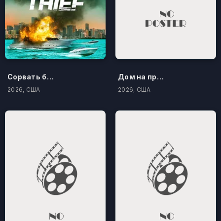
Сорвать банк 3: Вор-джентльмен
Дом на проклятом холме
2026, США
2026, США