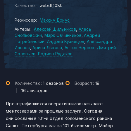
Качество:
webdl_1080
Режиссер:
Максим Бриус
Актеры:
Алексей Шильников
Алесь
Снопковский
Марк Овчинников
Андрей
Погребинский
Андрей Кузнецов
Александра
Ильвес
Арина Лыкова
Антон Чернов
Дмитрий
Соловьев
Родион Рудаков
Количество:
1 сезонов
Возраст:
18
|
16 эпизодов
Проштрафившихся оперативников называют
ментозаврами за прошлые заслуги. Сегодня
они сосланы в 101-й отдел Коломенского района
Санкт-Петербурга как за 101-й километр. Майор