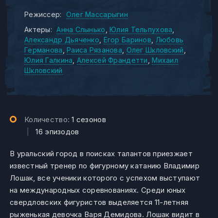
Режиссер:
Олег Массарыгин
Актеры:
Анна Слынько
Юлия Тельпухова
Александр Дьяченко
Егор Баринов
Любовь
Германова
Раиса Рязанова
Олег Шкловский
Юлия Галкина
Алексей Франдетти
Михаил
Шкловский
Количество:
1 сезонов
|
16 эпизодов
В уральский город в поисках талантов приезжает
известный тренер по фигурному катанию Владимир
Лошак, все ученики которого с успехом выступают
на международных соревнованиях. Среди юных
свердловских фигуристов выделяется 11-летняя
рыженькая девочка Варя Демидова. Лошак видит в