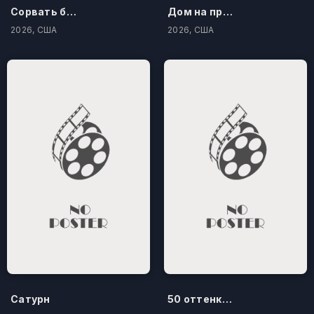
Сорвать банк 3: Вор-джентльмен
Дом на проклятом холме
2026, США
2026, США
Сатурн
50 оттенков бестселлера