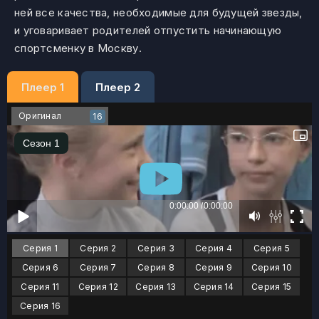
ней все качества, необходимые для будущей звезды,
и уговаривает родителей отпустить начинающую
спортсменку в Москву.
Плеер 1
Плеер 2
Оригинал
16
Серия 1
Серия 2
Серия 3
Серия 4
Серия 5
Серия 6
Серия 7
Серия 8
Серия 9
Серия 10
Серия 11
Серия 12
Серия 13
Серия 14
Серия 15
Серия 16