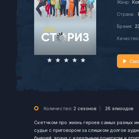
Жанр:
Ко
Страна:
Время:
2
Качество
Смо
Количество:
2 сезонов
|
26 эпизодов
Скетчком про жизнь героев самых разных и
судьи с приговором за слишком долгое ауд
бывшей, врача с идеальным почерком и друг