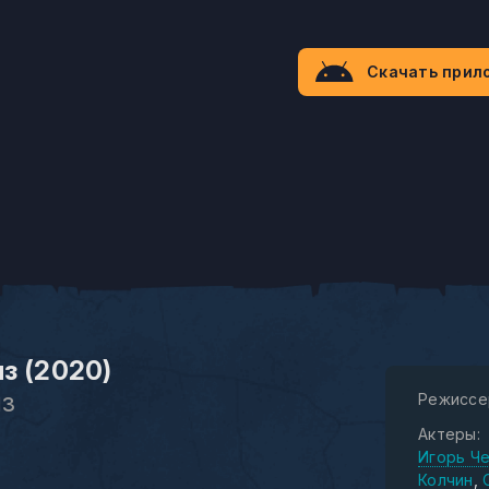
Скачать прил
з (2020)
из
Режиссе
Актеры:
Игорь Ч
Колчин