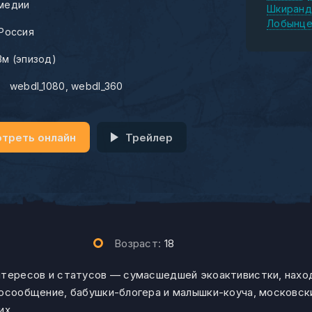
медии
Шкиранд
Лобынце
Россия
3м (эпизод)
:
webdl_1080
webdl_360
треть онлайн
Трейлер
Возраст:
18
нтересов и статусов — сумасшедшей экоактивистки, наход
иосообщение, бабушки-блогера и малышки-коуча, московск
их.