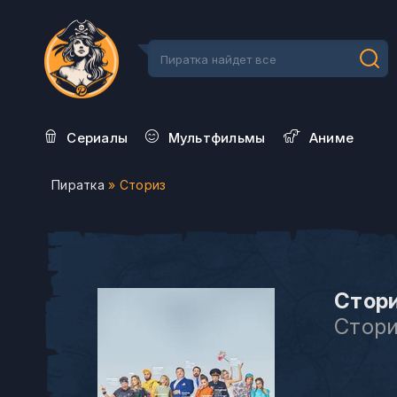
Сериалы
Мультфильмы
Aниме
Пиратка
» Сториз
Стори
Стор