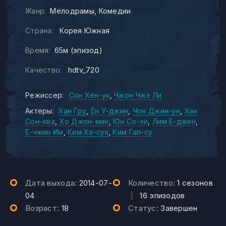
Жанр:
Мелодрамы
Комедии
Страна:
Корея Южная
Время:
65м (эпизод)
Качество:
hdtv_720
Режиссер:
Сон Хён-ук
Чжон Чжэ Ли
Актеры:
Хан Гру
Ён У-джин
Чон Джин-ун
Хан
Сон-хва
Хо Джон-мин
Юн Со-хи
Лим Е-джин
Е-чжин Им
Ким Хэ-сук
Ким Гап-су
Дата выхода:
2014-07-
Количество:
1 сезонов
04
|
16 эпизодов
Возраст:
18
Статус:
Завершен