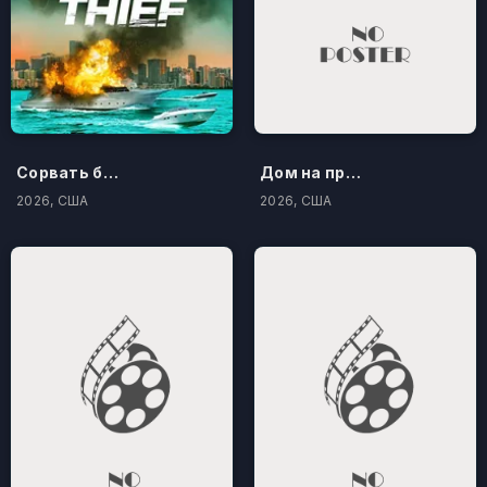
Сорвать банк 3: Вор-джентльмен
Дом на проклятом холме
2026, США
2026, США