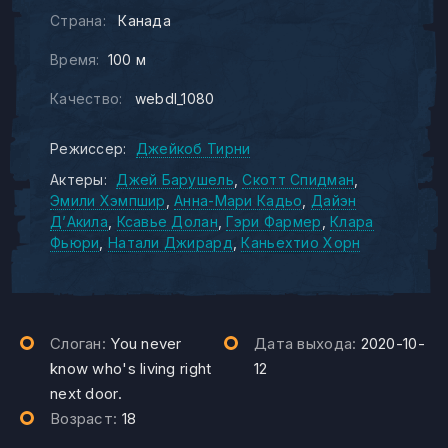
Страна:
Канада
Время:
100 м
Качество:
webdl_1080
Режиссер:
Джейкоб Тирни
Актеры:
Джей Барушель
Скотт Спидман
Эмили Хэмпшир
Анна-Мари Кадьо
Дайэн
Д’Акила
Ксавье Долан
Гэри Фармер
Клара
Фьюри
Натали Джирард
Каньехтио Хорн
Слоган:
You never
Дата выхода:
2020-10-
know who's living right
12
next door.
Возраст:
18