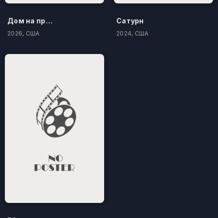
Дом на проклятом холме
Сатурн
2026, США
2024, США