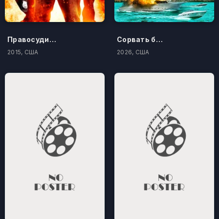
Правосудие по-американски
Сорвать банк 3: Вор-джентльмен
2015, США
2026, США