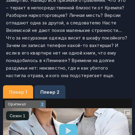
замертво. Налицо все признаки отравления. Что это
– теракт в непосредственной близости от Кремля?
Разборки наркоторговцев? Личная месть? Версии
отпадают одна за другой, а следователю Насте
Вяземской не дают покоя маленькие странности…
Что за несуразная одежда висит в шкафу покойного?
Зачем он записал телефон какой-то вахтерши? И
если в его квартире нет ни одной книги, что ему
понадобилось в «Ленинке»? Времени на долгие
раздумья нет: неизвестно, где и как убитого
настигла отрава, и кого она подстерегает еще.
Плеер 1
Плеер 2
Оригинал
2