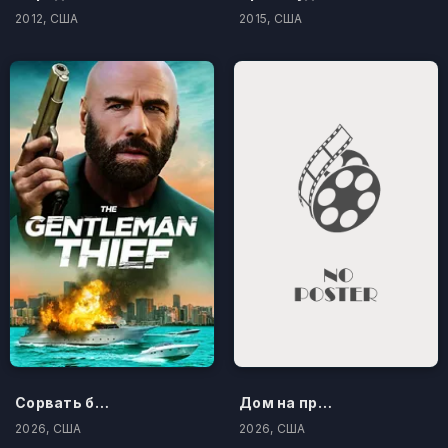
2012, США
2015, США
Сорвать банк 3: Вор-джентльмен
Дом на проклятом холме
2026, США
2026, США