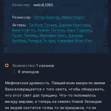
Качество:
webdl_1080
Режиссер:
Питер Бюргер
Майкл Херст
Актеры:
Те Кохе Тухака
Дарнин Кристиан
Вики Хофтон
Кэлвин Тютеао
Кирк Торранс
Грэйс Палмер
Мириама Смит
Джорди
Веббер
Ричард Те Аре
Кавакава Фокс-Рео
Количество:
1 сезонов
|
8 эпизодов
Мифическая древность. Павший воин маори по имени
Вака возвращается с того света, чтобы обнаружить,
что этот свет дал трещину. Что-то поломалось
между мирами, и теперь на землях Новой Зеландии
на людей охотятся толпы то ли призраков, то ли