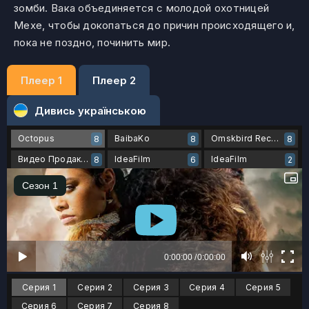
зомби. Вака объединяется с молодой охотницей
Мехе, чтобы докопаться до причин происходящего и,
пока не поздно, починить мир.
Плеер 1
Плеер 2
Дивись українською
Octopus
BaibaKo
Omskbird Records
8
8
8
Видео Продакшн
IdeaFilm
IdeaFilm
8
6
2
Серия 1
Серия 2
Серия 3
Серия 4
Серия 5
Серия 6
Серия 7
Серия 8