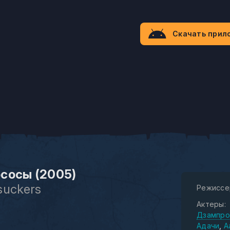
Скачать прил
сосы (2005)
suckers
Режиссе
Актеры:
Дзампро
Адачи
А