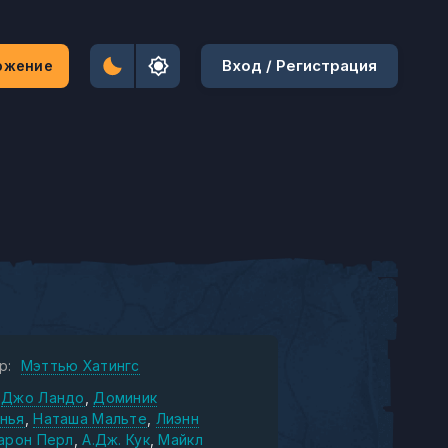
Вход / Регистрация
ожение
р:
Мэттью Хатингс
Джо Ландо
Доминик
нья
Наташа Мальте
Лиэнн
арон Перл
А.Дж. Кук
Майкл