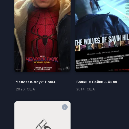
Человек-паук: Новый день
Волки с Сэйвин-Хилл
2026, США
2014, США