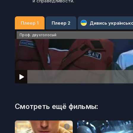
и справедливости.
Плеер 1
Плеер 2
Дивись українськ
Проф. двухголосый
Смотреть ещё фильмы: