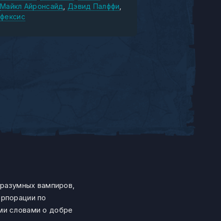
Майкл Айронсайд
Дэвид Палффи
уфексис
в
 разумных вампиров,
орпорации по
ми словами о добре