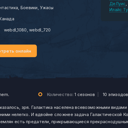
ДеЛуис
нтастика
Боевики
Ужасы
Илайс Т
Канада
:
webdl_1080
webdl_720
треть онлайн
them.
Количество:
1 сезонов
|
10 эпизодо
оказалось, зря. Галактика населена всевозможными видами
ними нелегко. И вдвойне сложнее задача Галактической К
х землян есть предатели, прикрывающиеся прекраснодушны