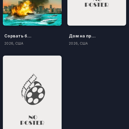
Сорвать банк 3: Вор-джентльмен
Дом на проклятом холме
2026, США
2026, США