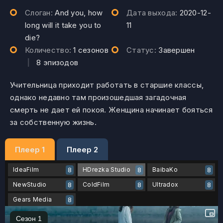
Слоган:
And you, how
Дата выхода:
2020-12-
long will it take you to
11
die?
Количество:
1 сезонов
Статус:
Завершен
|
8 эпизодов
Учительница приходит работать в старшие классы,
однако недавно там произошедшая загадочная
смерть не дает ей покоя. Женщина начинает бояться
за собственную жизнь.
Плеер 1
Плеер 2
IdeaFilm
HDrezka Studio
BaibaKo
8
8
8
NewStudio
ColdFilm
Ultradox
8
8
8
Gears Media
8