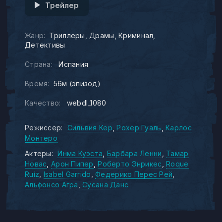
Трейлер
Жанр:
Триллеры
Драмы
Криминал
Детективы
Страна:
Испания
Время:
56м (эпизод)
Качество:
webdl_1080
Режиссер:
Сильвия Кер
Рохер Гуаль
Карлос
Монтеро
Актеры:
Инма Куэста
Барбара Ленни
Тамар
Новас
Арон Пипер
Роберто Энрикес
Roque
Ruíz
Isabel Garrido
Федерико Перес Рей
Альфонсо Агра
Сусана Данс