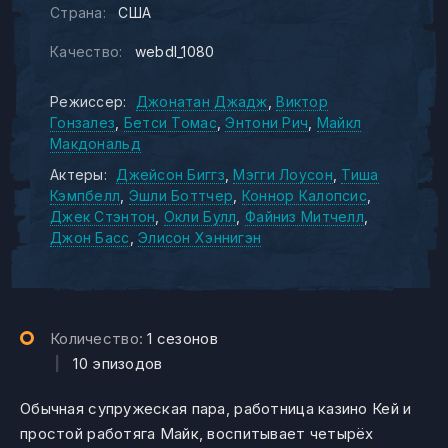
Страна:
США
Качество:
webdl_1080
Режиссер:
Джонатан Джадж
Виктор
Гонзалез
Бетси Томас
Энтони Рич
Майкл
Макдональд
Актеры:
Джейсон Биггз
Мэгги Лоусон
Тиша
Кэмпбелл
Эшли Боттчер
Коннор Калопсис
Джек Стэнтон
Окли Булл
Файниз Митчелл
Джон Басс
Элисон Хэннигэн
Количество:
1 сезонов
|
10 эпизодов
Обычная супружеская пара, работница казино Кей и
простой работяга Майк, воспитывает четырёх