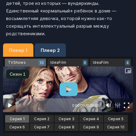
детей, трое из которых — вундеркинды.
Единственный «нормальный» ребёнок в доме —
восьмилетняя девочка, которой нужно как-то
сокращать интеллектуальный разрыв между
родственниками.
Плеер 1
Плеер 2
TVShows
IdeaFilm
IdeaFilm
10
6
4
Серия 1
Серия 2
Серия 3
Серия 4
Серия 5
Серия 6
Серия 7
Серия 8
Серия 9
Серия 10