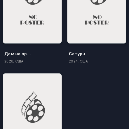
Дом на проклятом холме
Сатурн
2026, США
2024, США