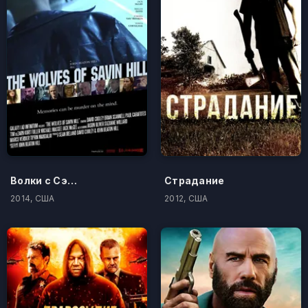
Волки с Сэйвин-Хилл
Страдание
2014, США
2012, США