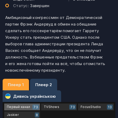
Статус:
Завершен
Амбициозный конгрессмен от Демократической
партии Фрэнк Андервуд в обмен на обещание
сделать его госсекретарём помогает Гаррету
Уокеру стать президентом США. Однако после
выборов глава администрации президента Линда
Васкес сообщает Андервуду, что он не получит
должность. Взбешенные предательством Фрэнк
и его жена готовы пойти на всё, чтобы отомстить
новоиспечённому президенту.
Плеер 1
Плеер 2
Дивись українською
Первый канал
TVShows
FocusStudio
73
73
13
Jaskier
8