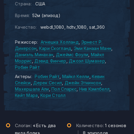
Страна:
США
Время:
52м (эпизод)
Качество:
webdl_1080
hdtv_1080
sat_360
Режиссер:
Агнешка Холланд
Эрнест Р.
Дикерсон
Кари Скогланд
Эми Канаан Манн
Даниэль Минахан
Джеймс Фоули
Майкл
Моррис
Дэвид Финчер
Джоэл Шумахер
Робин Райт
Актеры:
Робин Райт
Майкл Келли
Кевин
Спейси
Дерек Сесил
Джейн Эткинсон
Махершала Али
Пол Спаркс
Нив Кэмпбелл
Кейт Мара
Кори Столл
Слоган:
«Есть два
Количество:
1 сезонов
вида боли»
|
8 эпизодов