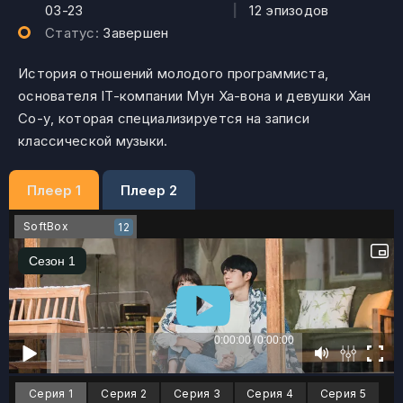
03-23
|
12 эпизодов
Статус:
Завершен
История отношений молодого программиста,
основателя IT-компании Мун Ха-вона и девушки Хан
Со-у, которая специализируется на записи
классической музыки.
Плеер 1
Плеер 2
SoftBox
12
Серия 1
Серия 2
Серия 3
Серия 4
Серия 5