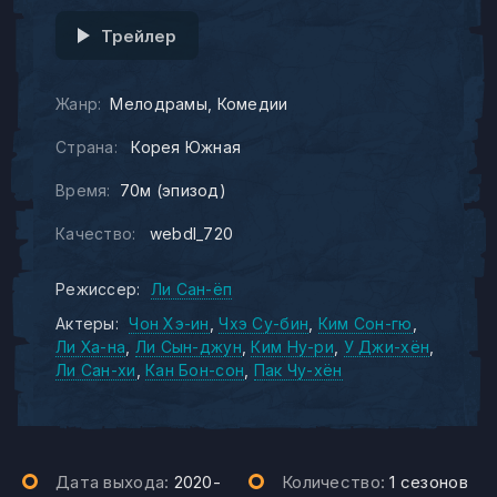
Трейлер
Жанр:
Мелодрамы
Комедии
Страна:
Корея Южная
Время:
70м (эпизод)
Качество:
webdl_720
Режиссер:
Ли Сан-ёп
Актеры:
Чон Хэ-ин
Чхэ Су-бин
Ким Сон-гю
Ли Ха-на
Ли Сын-джун
Ким Ну-ри
У Джи-хён
Ли Сан-хи
Кан Бон-сон
Пак Чу-хён
Дата выхода:
2020-
Количество:
1 сезонов