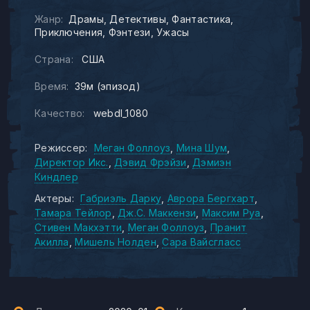
Жанр:
Драмы
Детективы
Фантастика
Приключения
Фэнтези
Ужасы
Страна:
США
Время:
39м (эпизод)
Качество:
webdl_1080
Режиссер:
Меган Фоллоуз
Мина Шум
Директор Икс.
Дэвид Фрэйзи
Дэмиэн
Киндлер
Актеры:
Габриэль Дарку
Аврора Бергхарт
Тамара Тейлор
Дж.С. Маккензи
Максим Руа
Стивен Макхэтти
Меган Фоллоуз
Пранит
Акилла
Мишель Нолден
Сара Вайсгласс