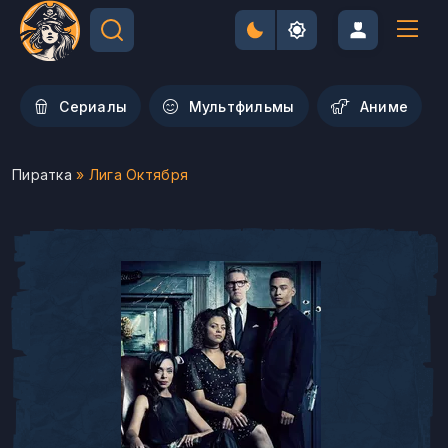
Сериалы
Мультфильмы
Aниме
Пиратка
» Лига Октября