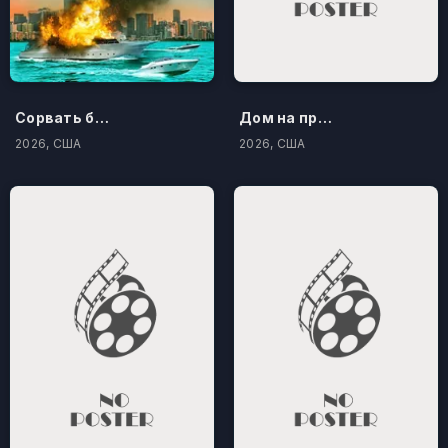
Сорвать банк 3: Вор-джентльмен
Дом на проклятом холме
2026, США
2026, США