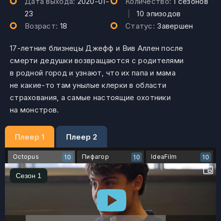
Дата выхода:
2020-01-
Количество:
1 сезонов
23
|
10 эпизодов
Возраст:
18
Статус:
Завершен
17-летние близнецы Джефф и Вив Аллен после
смерти дедушки возвращаются с родителями
в родной город и узнают, что их папа и мама
не какие-то там унылые клерки в области
страхования, а самые настоящие охотники
на монстров.
Плеер 1
Плеер 2
Octopus
Пифагор
IdeaFilm
10
10
10