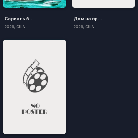
Сорвать банк 3: Вор-джентльмен
Дом на проклятом холме
2026, США
2026, США