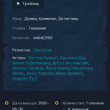
Трейлер
Жанр:
Драмы
Криминал
Детективы
Страна:
Германия
Качество:
webdl_1080
Режиссер:
Свен Бозе
Актеры:
Маттиас Брандт
Каролина Шух
Зильке Боденбендер
Аугуст Витгенштайн
Николас Офчарек
Йенни Шилли
Хильдегард
Шмаль
Ханно Коффлер
Мирко Крайбих
Андреас Луст
Дата выхода:
2020-
Количество:
1 сезонов
09-30
|
6 эпизодов