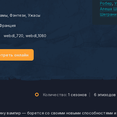
Робер
У
Алеша Ш
Шеграни
амы
Фэнтези
Ужасы
Франция
:
webdl_720
webdl_1080
треть онлайн
Количество:
1 сезонов
|
6 эпизодов
вину вампир — борется со своими новыми способностями 