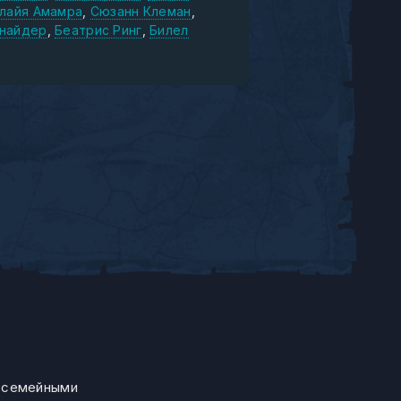
лайя Амамра
Сюзанн Клеман
найдер
Беатрис Ринг
Билел
и семейными