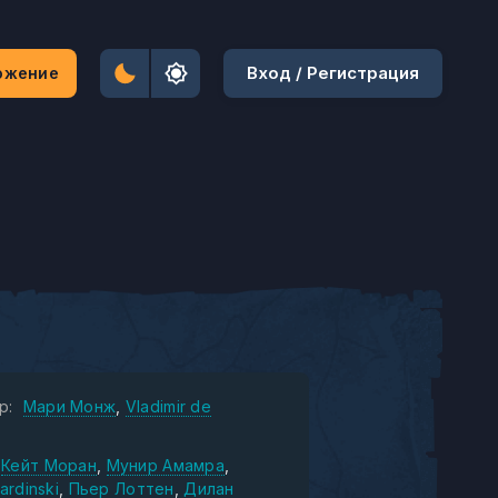
Вход / Регистрация
ожение
р:
Мари Монж
Vladimir de
Кейт Моран
Мунир Амамра
Cardinski
Пьер Лоттен
Дилан