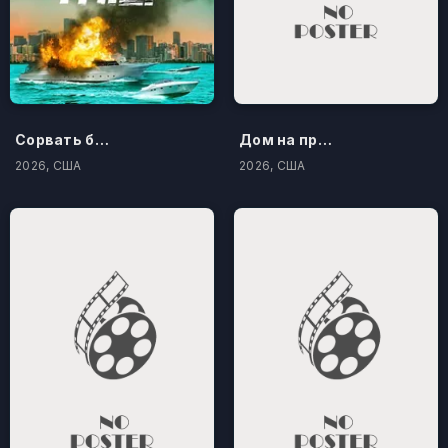
Сорвать банк 3: Вор-джентльмен
Дом на проклятом холме
2026, США
2026, США