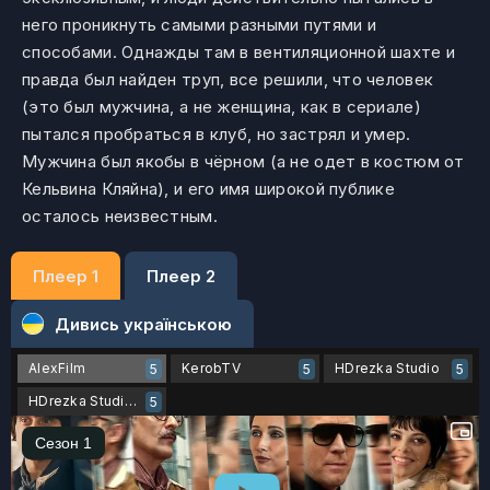
него проникнуть самыми разными путями и
способами. Однажды там в вентиляционной шахте и
правда был найден труп, все решили, что человек
(это был мужчина, а не женщина, как в сериале)
пытался пробраться в клуб, но застрял и умер.
Мужчина был якобы в чёрном (а не одет в костюм от
Кельвина Кляйна), и его имя широкой публике
осталось неизвестным.
Плеер 1
Плеер 2
Дивись українською
AlexFilm
KerobTV
HDrezka Studio
5
5
5
HDrezka Studio 18+
5