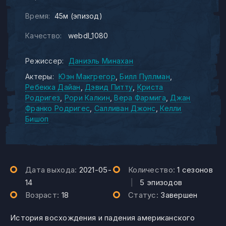
Время:
45м (эпизод)
Качество:
webdl_1080
Режиссер:
Даниэль Минахан
Актеры:
Юэн Макгрегор
Билл Пуллман
Ребекка Дайан
Дэвид Питту
Криста
Родригез
Рори Калкин
Вера Фармига
Джан
Франко Родригес
Салливан Джонс
Келли
Бишоп
Дата выхода:
2021-05-
Количество:
1 сезонов
14
|
5 эпизодов
Возраст:
18
Статус:
Завершен
История восхождения и падения американского