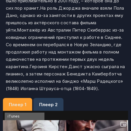
было приблизительно в 2001 году, – которое она до
сих пор хранит.На роль Джорджа вначале взяли Пола
Дано, однако из-за занятости в других проектах ему
пришлось из актёрского состава фильма
уйти.Монтажёр из Австралии Питер Скиберрас из-за
ковидных ограничений приступил к работе в Сиднее.
Со временем он перебрался в Новую Зеландию, где
продолжил работу над монтажом фильма в полном
одиночестве на протяжении первых двух недель
карантина.Героиня Кирстен Данст ужасно сыграла на
пианино, а затем персонаж Бенедикта Камбербэтча
великолепно исполнил на банджо «Марш Радецкого»
(1848) Иоганна Штрауса-отца (1804-1849).
Плеер 1
Плеер 2
iTunes