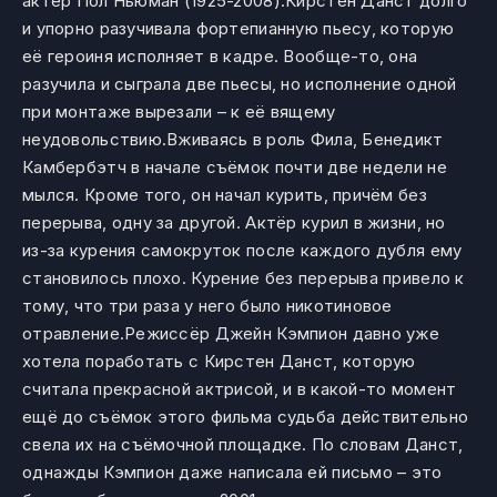
актёр Пол Ньюман (1925-2008).Кирстен Данст долго
и упорно разучивала фортепианную пьесу, которую
её героиня исполняет в кадре. Вообще-то, она
разучила и сыграла две пьесы, но исполнение одной
при монтаже вырезали – к её вящему
неудовольствию.Вживаясь в роль Фила, Бенедикт
Камбербэтч в начале съёмок почти две недели не
мылся. Кроме того, он начал курить, причём без
перерыва, одну за другой. Актёр курил в жизни, но
из-за курения самокруток после каждого дубля ему
становилось плохо. Курение без перерыва привело к
тому, что три раза у него было никотиновое
отравление.Режиссёр Джейн Кэмпион давно уже
хотела поработать с Кирстен Данст, которую
считала прекрасной актрисой, и в какой-то момент
ещё до съёмок этого фильма судьба действительно
свела их на съёмочной площадке. По словам Данст,
однажды Кэмпион даже написала ей письмо – это