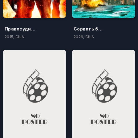
Правосудие по-американски
Сорвать банк 3: Вор-джентльмен
2015, США
2026, США