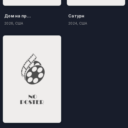
Дом на проклятом холме
Сатурн
2026, США
2024, США