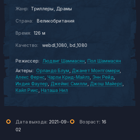
Жанр:
Триллеры
Драмы
Страна:
Великобритания
Время:
126 м
Качество:
webdl_1080
bd_1080
Режиссер:
Людвиг Шаммасян
Пол Шаммасян
Актеры:
Орландо Блум
Джанет Монтгомери
Алекс Фернс
Чарли Крид-Майлз
Энн Рейд
Индия Фаулер
Джеймс Смилли
Джош Майерс
Кайл Риис
Наташа Нил
Дата выхода:
2021-09-
Возраст:
16
02