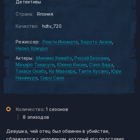
Детективы
Страна:
Япония
Качество:
hdtv_720
Режиссер:
Рюити Иномата
Хирото Акаси
Наоко Комуро
Актеры:
Минами Хамабэ
Рюсэй Ёкохама
Махиро Такасуги
Юкино Кисии
Соко Вада
Такаси Окабэ
Ко Маэхара
Таити Кусано
Юри
Накамура
Сиро Сано
Количество:
1 сезонов
|
8 эпизодов
Девушка, чей отец был обвинен в убийстве,
сближается с человеком, который его подставил,