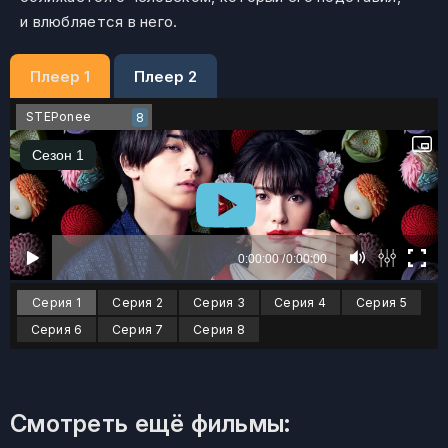
и влюбляется в него.
Плеер 1
Плеер 2
STEPonee
8
Серия 1
Серия 2
Серия 3
Серия 4
Серия 5
Серия 6
Серия 7
Серия 8
Смотреть ещё фильмы: