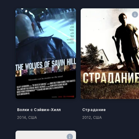
Волки с Сэйвин-Хилл
Страдание
2014, США
2012, США