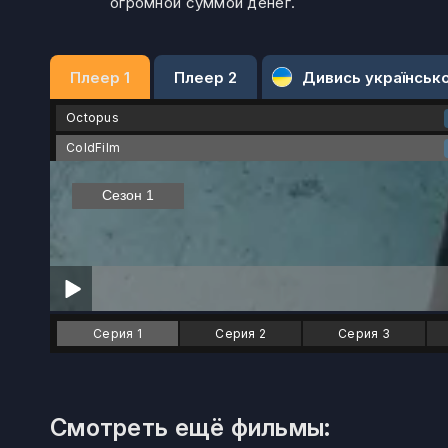
огромной суммой денег.
Плеер 1
Плеер 2
Дивись українськ
Octopus
ColdFilm
Серия 1
Серия 2
Серия 3
Смотреть ещё фильмы: