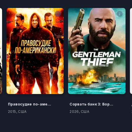
Правосудие по-американски
Сорвать банк 3: Вор-джентльмен
2015, США
2026, США