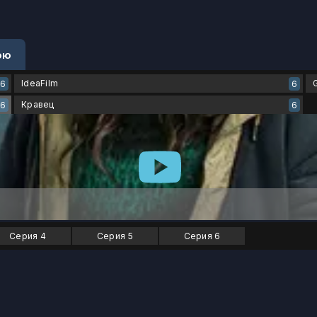
ою
IdeaFilm
6
6
Кравец
6
6
Серия 4
Серия 5
Серия 6