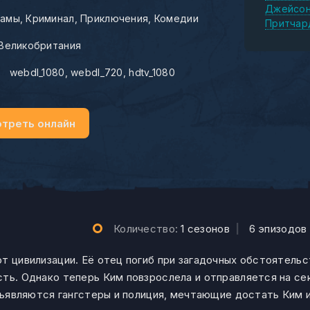
Джейсон
амы
Криминал
Приключения
Комедии
Притчар
Великобритания
:
webdl_1080
webdl_720
hdtv_1080
треть онлайн
Количество:
1 сезонов
|
6 эпизодов
т цивилизации. Её отец погиб при загадочных обстоятельс
сть. Однако теперь Ким повзрослела и отправляется на с
объявляются гангстеры и полиция, мечтающие достать Ким и