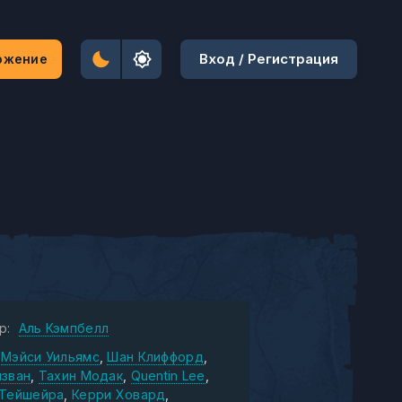
Вход / Регистрация
ожение
р:
Аль Кэмпбелл
Мэйси Уильямс
Шан Клиффорд
изван
Тахин Модак
Quentin Lee
 Тейшейра
Керри Ховард