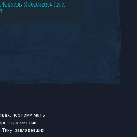
 Флеминг
Майкл Бегли
Тони
д
твах, поэтому мать
екретную миссию.
 Тину, завладевших