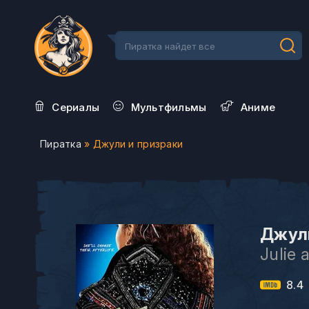
Сериалы
Мультфильмы
Aниме
Пиратка
» Джули и призраки
Джули
Julie
8.4