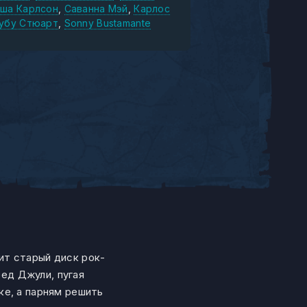
ша Карлсон
Саванна Мэй
Карлос
убу Стюарт
Sonny Bustamante
ит старый диск рок-
ред Джули, пугая
ке, а парням решить