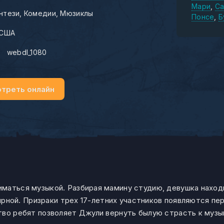
Мари
Са
нтези
Комедии
Мюзиклы
Понсе
Б
США
:
webdl_1080
треть онлайн
маться музыкой. Разбирая мамину студию, девушка наход
лярной. Призраки трех 17-летних участников появляются пе
тво ребят позволяет Джули вернуть былую страсть к музы