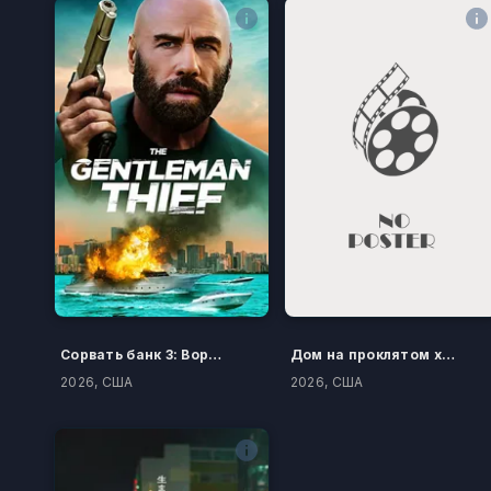
Сорвать банк 3: Вор-джентльмен
Дом на проклятом холме
2026, США
2026, США