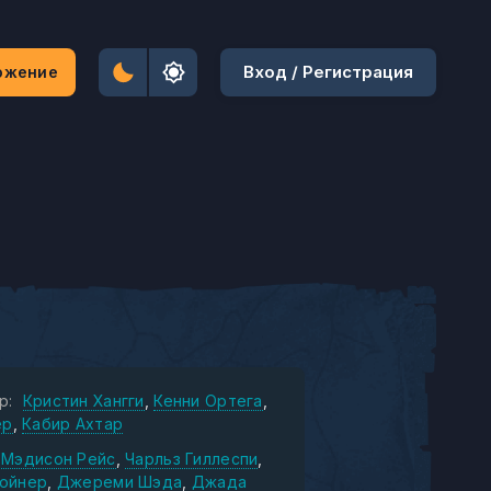
Вход / Регистрация
ожение
р:
Кристин Хангги
Кенни Ортега
ер
Кабир Ахтар
Мэдисон Рейс
Чарльз Гиллеспи
ойнер
Джереми Шэда
Джада