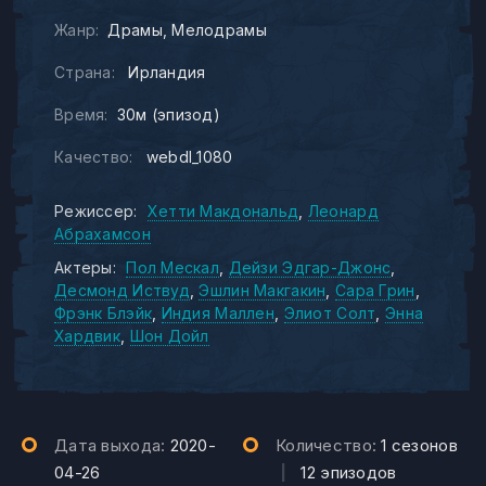
Жанр:
Драмы
Мелодрамы
Страна:
Ирландия
Время:
30м (эпизод)
Качество:
webdl_1080
Режиссер:
Хетти Макдональд
Леонард
Абрахамсон
Актеры:
Пол Мескал
Дейзи Эдгар-Джонс
Десмонд Иствуд
Эшлин Макгакин
Сара Грин
Фрэнк Блэйк
Индия Маллен
Элиот Солт
Энна
Хардвик
Шон Дойл
Дата выхода:
2020-
Количество:
1 сезонов
04-26
|
12 эпизодов