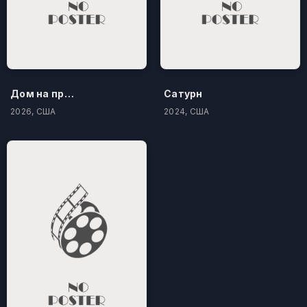
Дом на проклятом холме
Сатурн
2026, США
2024, США