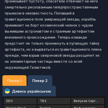
пронизывает пустоту, спасатели отвечают на него
смертельно рискованным гиперпространственным
прыжком в неизвестность.Попавший в
гравитационное поле умирающей звезды, корабль
принимает на борт космический челнок с чудом
выжившим астронавтом и странным артефактом
внеземного происхождения. Теперь команде
предстоит не только проникнуть в пугающую тайну
артефакта, но и вырваться из гравитационного плена
прежде, чем взрыв сверхновой звезды расщепит их
на элементарные частицы вместе со всей
окружающей Галактикой.
Плеер 1
Плеер 2
Дивись українською
DDV
ТВ3
Визгунов Сергей