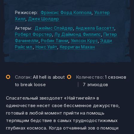
Режиссер:
Фрэнсис Форд Коппола
Уолтер
Хилл
Джек Шолдер
Актеры:
Джеймс Спэйдер
Анджела Бассетт
Роберт Форстер
Лу Даймонд Филлипс
Питер
Фачинелли
Робин Танни
Уилсон Крус
Эдди
Райс мл.
Нокс Уайт
Керриган Махан
Слоган:
All hell is about
Количество:
1 сезонов
to break loose
|
7 эпизодов
Спасательный звездолет «Найтингейл» в
одиночестве несет свое бессменное дежурство,
готовый в любой момент прийти на помощь
терпящим бедствие в самых труднодостижимых
глубинах космоса. Когда отчаянный зов о помощи