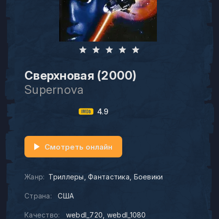
Сверхновая (2000)
Supernova
4.9
Смотреть онлайн
Жанр:
Триллеры
Фантастика
Боевики
Страна:
США
Качество:
webdl_720
webdl_1080