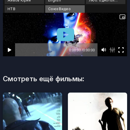
Живов Юрий
English
Люб. одноголосый
НТВ
Союз Видео
Смотреть ещё фильмы: