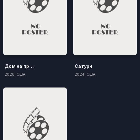
Дом на проклятом холме
Сатурн
2026, США
2024, США