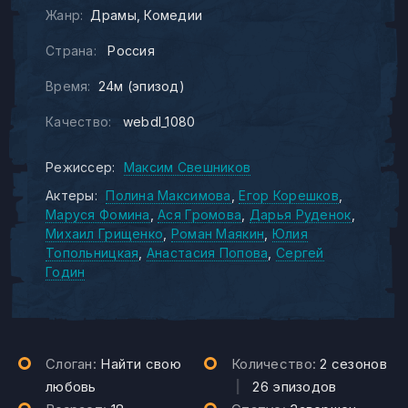
Жанр:
Драмы
Комедии
Страна:
Россия
Время:
24м (эпизод)
Качество:
webdl_1080
Режиссер:
Максим Свешников
Актеры:
Полина Максимова
Егор Корешков
Маруся Фомина
Ася Громова
Дарья Руденок
Михаил Грищенко
Роман Маякин
Юлия
Топольницкая
Анастасия Попова
Сергей
Годин
Слоган:
Найти свою
Количество:
2 сезонов
любовь
|
26 эпизодов