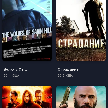
Волки с Сэйвин-Хилл
Страдание
2014, США
2012, США