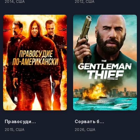
2014, США
2012, США
Правосудие по-американски
Сорвать банк 3: Вор-джентльмен
2015, США
2026, США