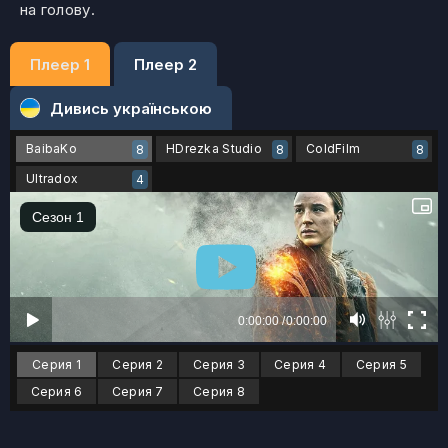
на голову.
Плеер 1
Плеер 2
Дивись українською
BaibaKo
HDrezka Studio
ColdFilm
8
8
8
Ultradox
4
Серия 1
Серия 2
Серия 3
Серия 4
Серия 5
Серия 6
Серия 7
Серия 8