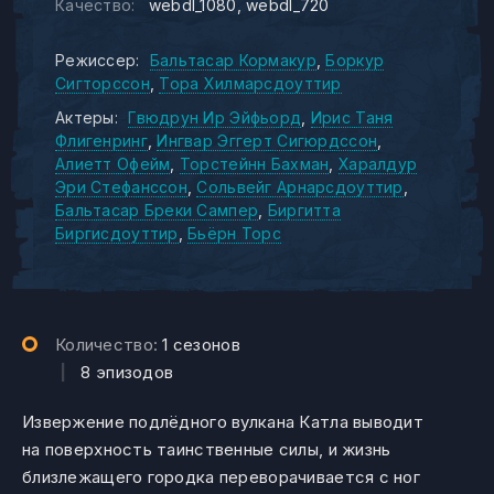
Качество:
webdl_1080
webdl_720
Режиссер:
Бальтасар Кормакур
Боркур
Сигторссон
Тора Хилмарсдоуттир
Актеры:
Гвюдрун Ир Эйфьорд
Ирис Таня
Флигенринг
Ингвар Эггерт Сигюрдссон
Алиетт Офейм
Торстейнн Бахман
Харалдур
Эри Стефанссон
Сольвейг Арнарсдоуттир
Бальтасар Бреки Сампер
Биргитта
Биргисдоуттир
Бьёрн Торс
Количество:
1 сезонов
|
8 эпизодов
Извержение подлёдного вулкана Катла выводит
на поверхность таинственные силы, и жизнь
близлежащего городка переворачивается с ног