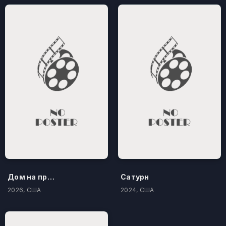
Дом на проклятом холме
Сатурн
2026, США
2024, США